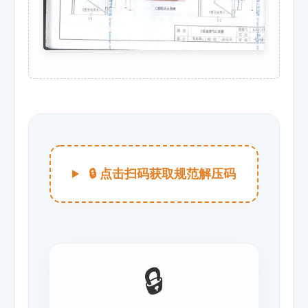
🔒 点击扫码获取规范解压码
🔒