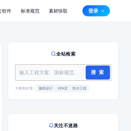
登录
公软件
标准规范
素材快取
全站检索
搜 索
大家都在搜：
施组设计
VBA宏
防水工程
关注不迷路