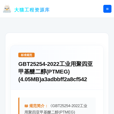
跳
至
大猫工程资源库
内
容
标准规范
GBT25254-2022工业用聚四亚
甲基醚二醇(PTMEG)
(4.05MB)a3adbbff2a8cf542
📖 规范简介：
《GBT25254-2022工业
用聚四亚甲基醚二醇(PTMEG)