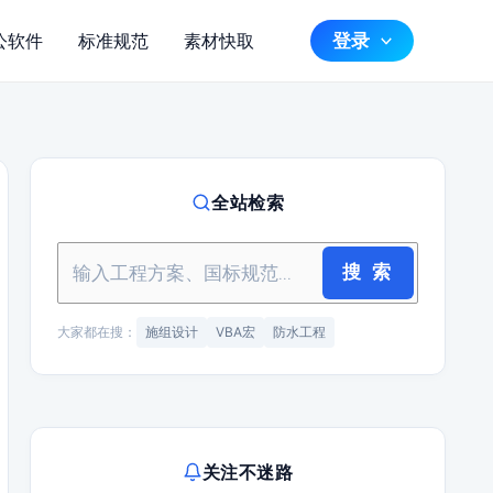
登录
公软件
标准规范
素材快取
全站检索
搜 索
大家都在搜：
施组设计
VBA宏
防水工程
关注不迷路