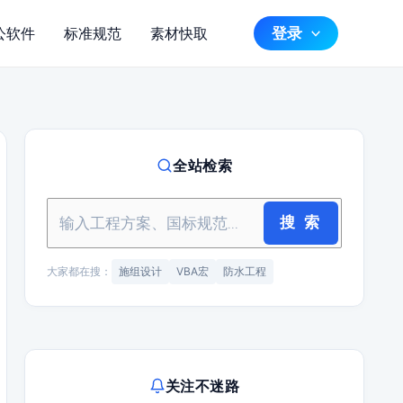
登录
公软件
标准规范
素材快取
全站检索
搜 索
大家都在搜：
施组设计
VBA宏
防水工程
关注不迷路