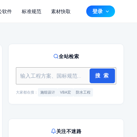
登录
公软件
标准规范
素材快取
全站检索
搜 索
大家都在搜：
施组设计
VBA宏
防水工程
关注不迷路