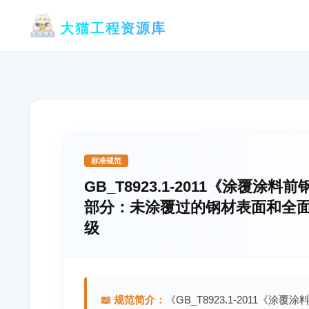
跳
大猫工程资源库
至
内
容
标准规范
GB_T8923.1-2011《涂覆
部分：未涂覆过的钢材表面和全
级
📖 规范简介：
《GB_T8923.1-2011