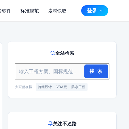
登录
公软件
标准规范
素材快取
全站检索
搜 索
大家都在搜：
施组设计
VBA宏
防水工程
关注不迷路