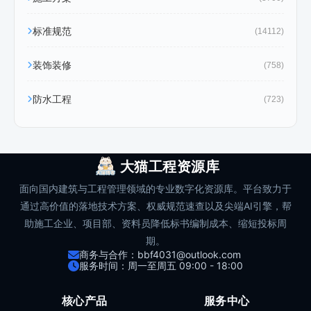
标准规范
(14112)
装饰装修
(758)
防水工程
(723)
大猫工程资源库
面向国内建筑与工程管理领域的专业数字化资源库。平台致力于
通过高价值的落地技术方案、权威规范速查以及尖端AI引擎，帮
助施工企业、项目部、资料员降低标书编制成本、缩短投标周
期。
商务与合作：bbf4031@outlook.com
服务时间：周一至周五 09:00 - 18:00
核心产品
服务中心