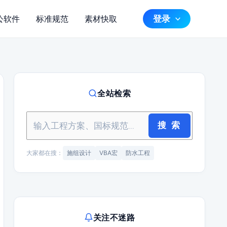
登录
公软件
标准规范
素材快取
全站检索
搜 索
大家都在搜：
施组设计
VBA宏
防水工程
关注不迷路