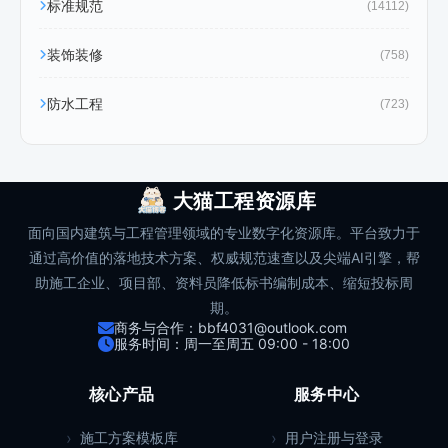
标准规范
(14112)
装饰装修
(758)
防水工程
(723)
大猫工程资源库
面向国内建筑与工程管理领域的专业数字化资源库。平台致力于
通过高价值的落地技术方案、权威规范速查以及尖端AI引擎，帮
助施工企业、项目部、资料员降低标书编制成本、缩短投标周
期。
商务与合作：bbf4031@outlook.com
服务时间：周一至周五 09:00 - 18:00
核心产品
服务中心
施工方案模板库
用户注册与登录