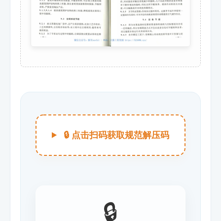
🔒 点击扫码获取规范解压码
🔒