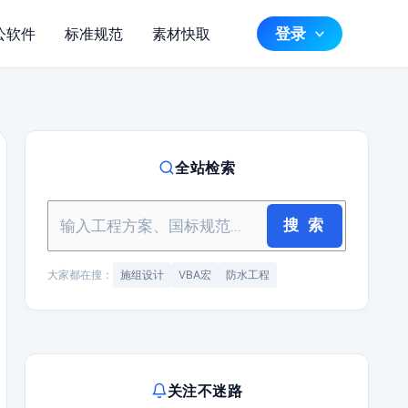
登录
公软件
标准规范
素材快取
全站检索
搜 索
大家都在搜：
施组设计
VBA宏
防水工程
关注不迷路