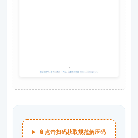
🔒 点击扫码获取规范解压码