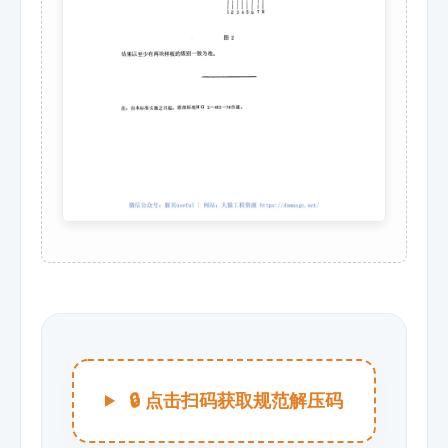
🔒 点击扫码获取规范解压码