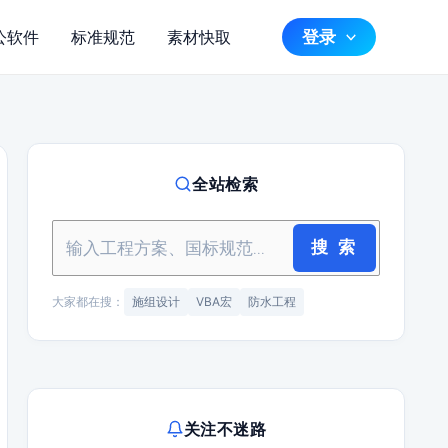
登录
公软件
标准规范
素材快取
全站检索
搜 索
大家都在搜：
施组设计
VBA宏
防水工程
关注不迷路