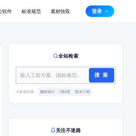
登录
公软件
标准规范
素材快取
全站检索
搜 索
大家都在搜：
施组设计
VBA宏
防水工程
关注不迷路