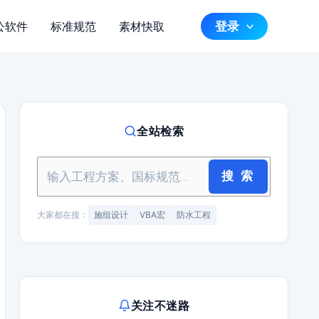
登录
公软件
标准规范
素材快取
全站检索
搜 索
大家都在搜：
施组设计
VBA宏
防水工程
关注不迷路