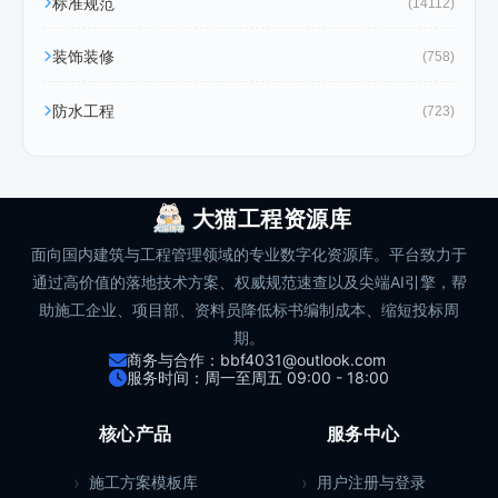
标准规范
(14112)
装饰装修
(758)
防水工程
(723)
大猫工程资源库
面向国内建筑与工程管理领域的专业数字化资源库。平台致力于
通过高价值的落地技术方案、权威规范速查以及尖端AI引擎，帮
助施工企业、项目部、资料员降低标书编制成本、缩短投标周
期。
商务与合作：bbf4031@outlook.com
服务时间：周一至周五 09:00 - 18:00
核心产品
服务中心
施工方案模板库
用户注册与登录