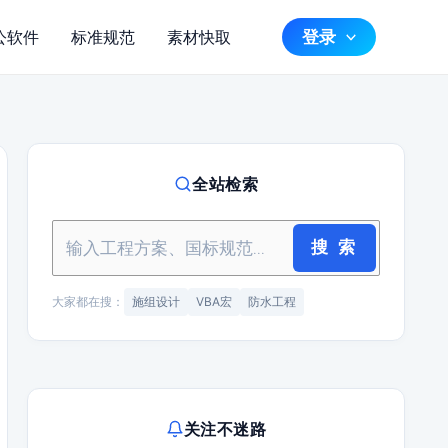
登录
公软件
标准规范
素材快取
全站检索
搜 索
大家都在搜：
施组设计
VBA宏
防水工程
关注不迷路