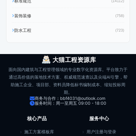
标准规范
(14112)
装饰装修
(758)
防水工程
(723)
大猫工程资源库
面向国内建筑与工程管理领域的专业数字化资源库。平台致力于
通过高价值的落地技术方案、权威规范速查以及尖端AI引擎，帮
助施工企业、项目部、资料员降低标书编制成本、缩短投标周
期。
商务与合作：bbf4031@outlook.com
服务时间：周一至周五 09:00 - 18:00
核心产品
服务中心
施工方案模板库
用户注册与登录