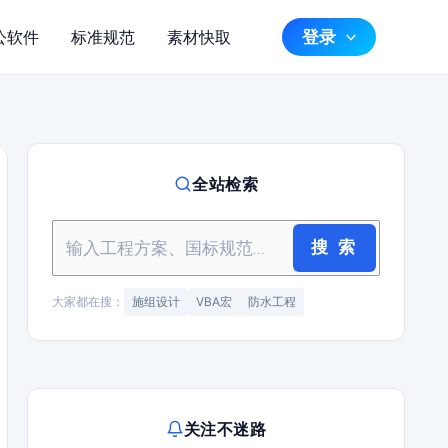
登录
公软件
标准规范
素材快取
全站检索
搜 索
大家都在搜：
施组设计
VBA宏
防水工程
关注不迷路