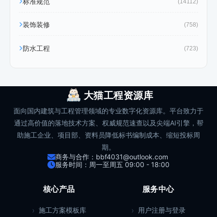
标准规范
(14112)
装饰装修
(758)
防水工程
(723)
大猫工程资源库
面向国内建筑与工程管理领域的专业数字化资源库。平台致力于
通过高价值的落地技术方案、权威规范速查以及尖端AI引擎，帮
助施工企业、项目部、资料员降低标书编制成本、缩短投标周
期。
商务与合作：bbf4031@outlook.com
服务时间：周一至周五 09:00 - 18:00
核心产品
服务中心
施工方案模板库
用户注册与登录