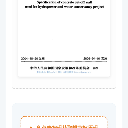
🔒 点击扫码获取规范解压码