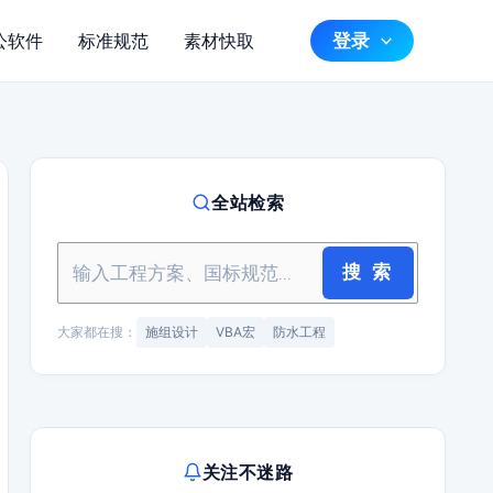
登录
公软件
标准规范
素材快取
全站检索
搜 索
大家都在搜：
施组设计
VBA宏
防水工程
关注不迷路