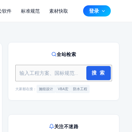
登录
公软件
标准规范
素材快取
全站检索
搜 索
大家都在搜：
施组设计
VBA宏
防水工程
关注不迷路