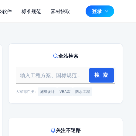
登录
公软件
标准规范
素材快取
全站检索
搜 索
大家都在搜：
施组设计
VBA宏
防水工程
关注不迷路