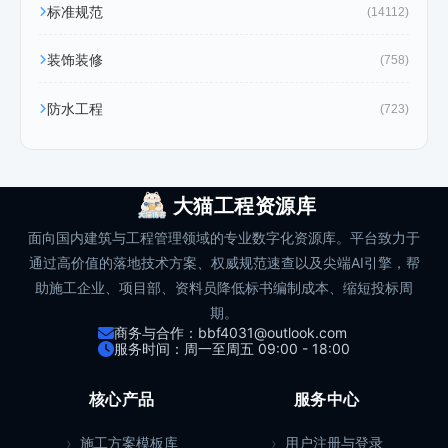
标准规范
(14112)
装饰装修
(758)
防水工程
(723)
大猫工程资源库
面向国内建筑与工程管理领域的专业数字化资源库。平台致力于
通过高价值的落地技术方案、权威规范速查以及尖端AI引擎，帮
助施工企业、项目部、资料员降低标书编制成本、缩短投标周
期。
商务与合作：bbf4031@outlook.com
服务时间：周一至周五 09:00 - 18:00
核心产品
服务中心
施工方案模板库
用户注册与登录