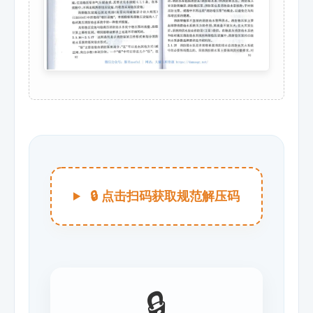
🔒 点击扫码获取规范解压码
🔒