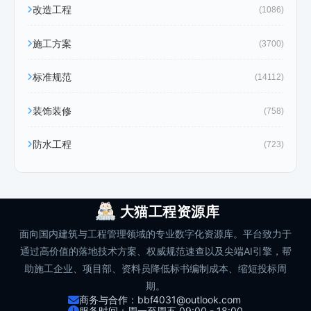
改造工程
(1086)
施工方案
(3700)
标准规范
(14112)
装饰装修
(758)
防水工程
(723)
大猫工程资源库
面向国内建筑与工程管理领域的专业数字化资源库。平台致力于
通过高价值的落地技术方案、权威规范速查以及尖端AI引擎，帮
助施工企业、项目部、资料员降低标书编制成本、缩短投标周
期。
商务与合作：bbf4031@outlook.com
服务时间：周一至周五 09:00 - 18:00