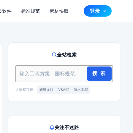
登录
公软件
标准规范
素材快取
全站检索
搜 索
大家都在搜：
施组设计
VBA宏
防水工程
关注不迷路