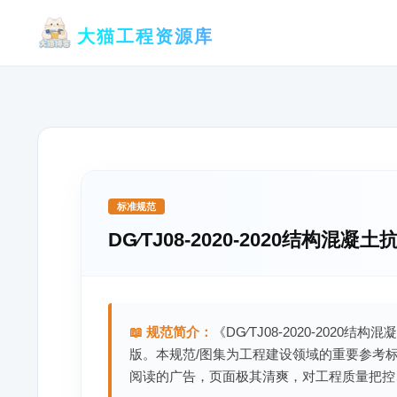
跳
大猫工程资源库
至
内
容
标准规范
DG∕TJ08-2020-2020结构
📖 规范简介：
《DG∕TJ08-2020-202
版。本规范/图集为工程建设领域的重要参考
阅读的广告，页面极其清爽，对工程质量把控