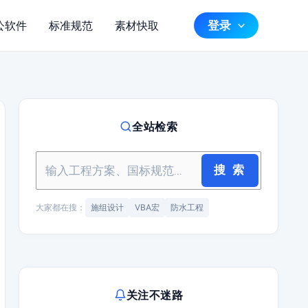
登录
公软件
标准规范
素材快取
全站检索
搜 索
大家都在搜：
施组设计
VBA宏
防水工程
关注不迷路