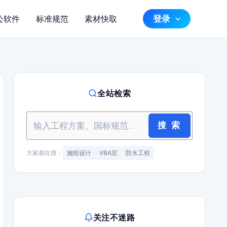
登录
公软件
标准规范
素材快取
全站检索
搜 索
大家都在搜：
施组设计
VBA宏
防水工程
关注不迷路