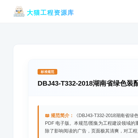
跳
大猫工程资源库
至
内
容
标准规范
DBJ43-T332-2018湖南省
📖 规范简介：
《DBJ43-T332-2018
PDF 电子版。本规范/图集为工程建设领域
除了影响阅读的广告，页面极其清爽，对工程