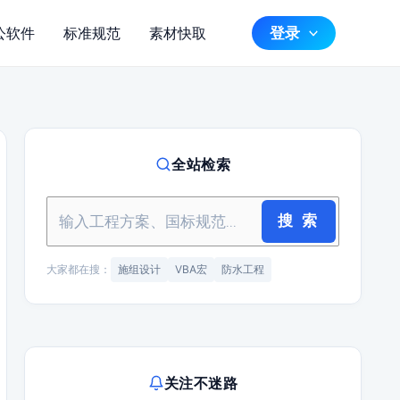
登录
公软件
标准规范
素材快取
全站检索
搜 索
大家都在搜：
施组设计
VBA宏
防水工程
关注不迷路