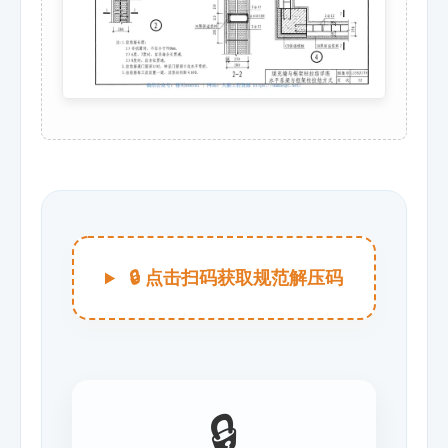
🔒 点击扫码获取规范解压码
🔒