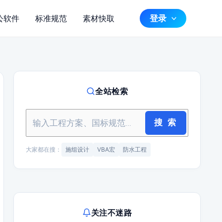
登录
公软件
标准规范
素材快取
全站检索
搜 索
大家都在搜：
施组设计
VBA宏
防水工程
关注不迷路