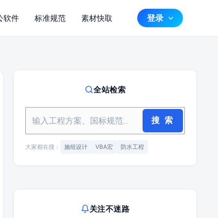
登录
公软件
标准规范
素材快取
全站检索
搜 索
大家都在搜：
施组设计
VBA宏
防水工程
关注不迷路