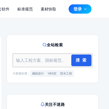
登录
公软件
标准规范
素材快取
全站检索
搜 索
大家都在搜：
施组设计
VBA宏
防水工程
关注不迷路