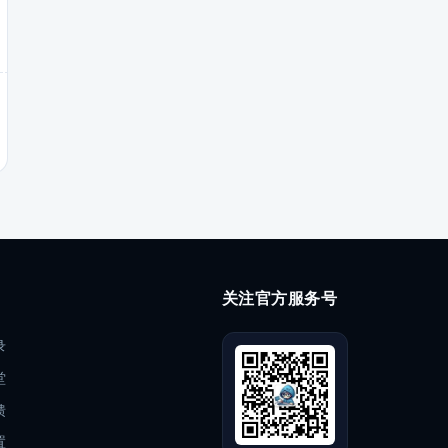
关注官方服务号
录
堂
馈
置