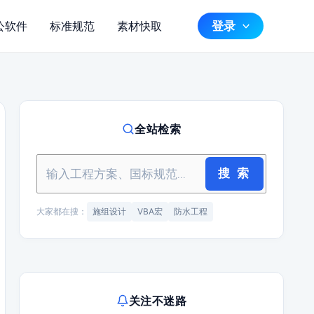
登录
公软件
标准规范
素材快取
全站检索
搜 索
大家都在搜：
施组设计
VBA宏
防水工程
关注不迷路