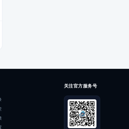
关注官方服务号
录
堂
馈
置