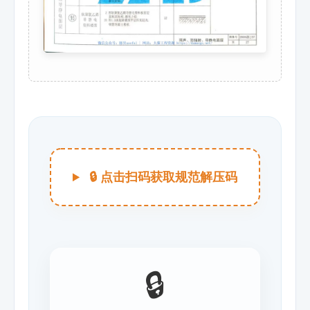
🔒 点击扫码获取规范解压码
🔒