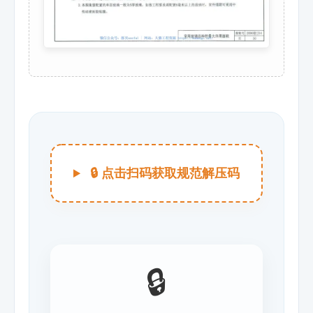
🔒 点击扫码获取规范解压码
🔒