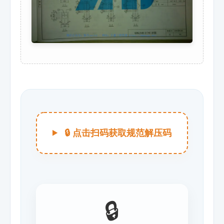
🔒 点击扫码获取规范解压码
🔒