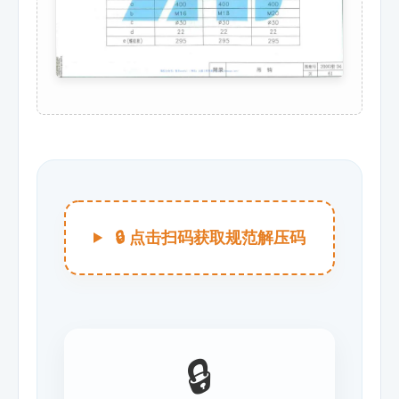
🔒 点击扫码获取规范解压码
🔒