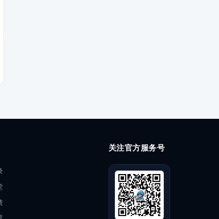
关注官方服务号
录
堂
馈
置