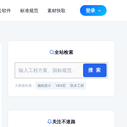
登录
公软件
标准规范
素材快取
全站检索
搜 索
大家都在搜：
施组设计
VBA宏
防水工程
关注不迷路