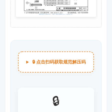
🔒 点击扫码获取规范解压码
🔒