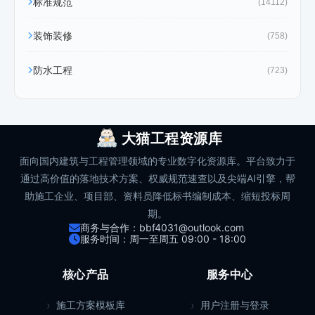
标准规范
(14112)
装饰装修
(758)
防水工程
(723)
大猫工程资源库
面向国内建筑与工程管理领域的专业数字化资源库。平台致力于
通过高价值的落地技术方案、权威规范速查以及尖端AI引擎，帮
助施工企业、项目部、资料员降低标书编制成本、缩短投标周
期。
商务与合作：bbf4031@outlook.com
服务时间：周一至周五 09:00 - 18:00
核心产品
服务中心
施工方案模板库
用户注册与登录