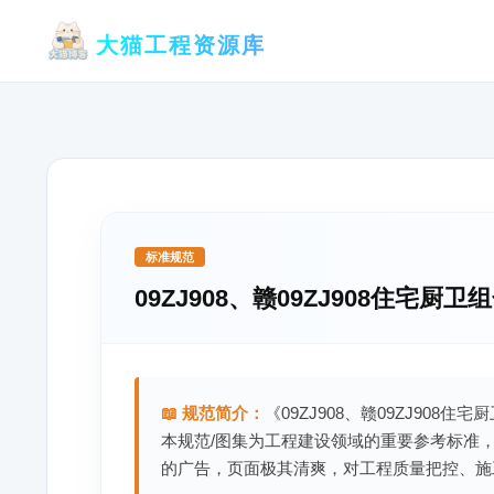
跳
大猫工程资源库
至
内
容
标准规范
09ZJ908、赣09ZJ908住宅厨
📖 规范简介：
《09ZJ908、赣09ZJ908
本规范/图集为工程建设领域的重要参考标准
的广告，页面极其清爽，对工程质量把控、施