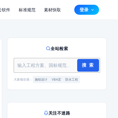
登录
公软件
标准规范
素材快取
全站检索
搜 索
大家都在搜：
施组设计
VBA宏
防水工程
关注不迷路