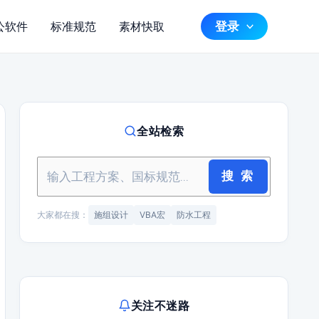
登录
公软件
标准规范
素材快取
全站检索
搜 索
大家都在搜：
施组设计
VBA宏
防水工程
关注不迷路