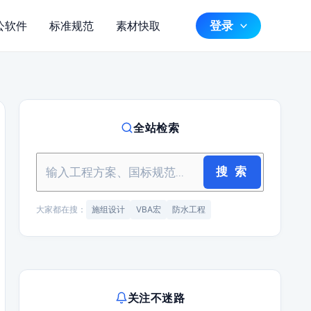
登录
公软件
标准规范
素材快取
全站检索
搜 索
大家都在搜：
施组设计
VBA宏
防水工程
关注不迷路