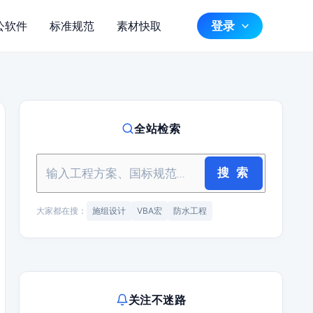
登录
公软件
标准规范
素材快取
全站检索
搜 索
大家都在搜：
施组设计
VBA宏
防水工程
关注不迷路