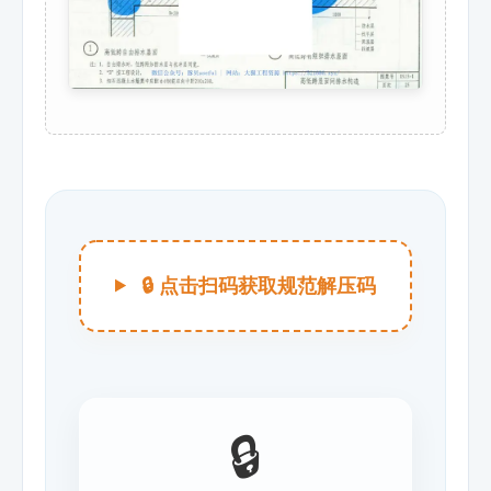
🔒 点击扫码获取规范解压码
🔒